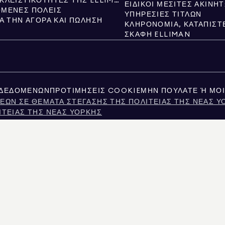
ΝΈΕΣ ΑΠΟΚΛΕΙΣΤΙΚΌΤΗΤΕΣ ΤΗΣ ELLIMAN
ΕΙΔΙΚΟΊ ΜΕΣΊΤΕΣ ΑΚΙΝΉ
ΜΕΝΕΣ ΠΌΛΕΙΣ
ΥΠΗΡΕΣΊΕΣ ΤΊΤΛΩΝ
ΙΑ ΤΗΝ ΑΓΟΡΆ ΚΑΙ ΠΏΛΗΣΗ
ΣΚΆΦΗ ELLIMAN
 ΔΕΔΟΜΈΝΩΝ
ΠΡΟΤΙΜΉΣΕΙΣ COOKIE
ΜΗΝ ΠΟΥΛΆΤΕ Ή ΜΟΙ
ΕΩΝ ΣΕ ΘΈΜΑΤΑ ΣΤΈΓΑΣΗΣ ΤΗΣ ΠΟΛΙΤΕΊΑΣ ΤΗΣ ΝΈΑΣ Υ
ΙΤΕΊΑΣ ΤΗΣ ΝΈΑΣ ΥΌΡΚΗΣ
ATIONS FOR PERSONS WITH DISABILITIES
ΣΊΑΣ ΠΡΟΣΩΠΙΚΏΝ ΔΕΔΟΜΈΝΩΝ ΤΩΝ ΚΑΤΑΝΑΛΩΤΏΝ ΤΗΣ 
Ν ΤΟΥ ΤΈΞΑΣ
Σ ΣΧΕΤΙΚΆ ΜΕ ΤΙΣ ΥΠΗΡΕΣΊΕΣ ΜΕΣΙΤΕΊΑΣ
ΤΑ ΤΗΣ ΠΌΛΗΣ ΤΗΣ ΝΈΑΣ ΥΌΡΚΗΣ
ΤΗΣ ΝΈΑΣ ΥΌΡΚΗΣ
ΜΑΤΟΣ ΣΤΗ ΝΈΑ ΥΌΡΚΗ
Σ ΕΡΩΤΉΣΕΙΣ ΕΝΟΙΚΙΑΣΤΏΝ
ΗΤΟΥ ΕΙΤΕ ΔΗΜΟΣΙΑ ΑΡΧΕΙΑ ΠΟΥ ΠΑΡΕΧΟΝΤΑΙ ΑΠΟ ΜΗ ΚΥΒΕΡΝΗΤΙΚΟΥΣ ΤΡΙΤΟΥΣ. ΘΕΩΡ
ΑΡΕΧΟΝΤΑΙ ΑΠΟΚΛΕΙΣΤΙΚΑ ΓΙΑ ΠΡΟΣΩΠΙΚΗ, ΜΗ ΕΜΠΟΡΙΚΗ ΧΡΗΣΗ.
MAN REAL ESTATE. ΠΑΡΟΧΟΣ ΙΣΩΝ ΕΥΚΑΙΡΙΩΝ ΑΠΑΣΧΟΛΗΣΗΣ. ΌΛΟ ΤΟ ΥΛΙΚΟ ΠΟΥ ΠΑΡΟ