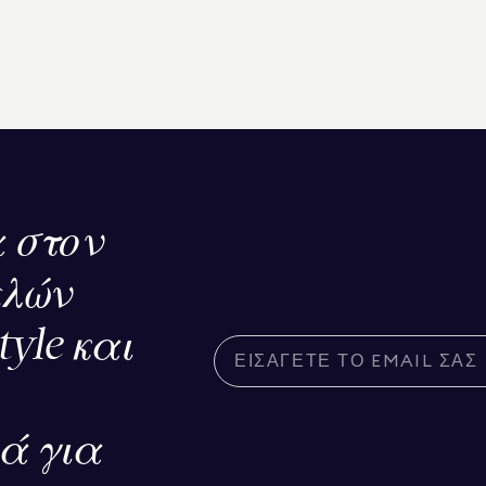
 στον
ελών
tyle και
κά για