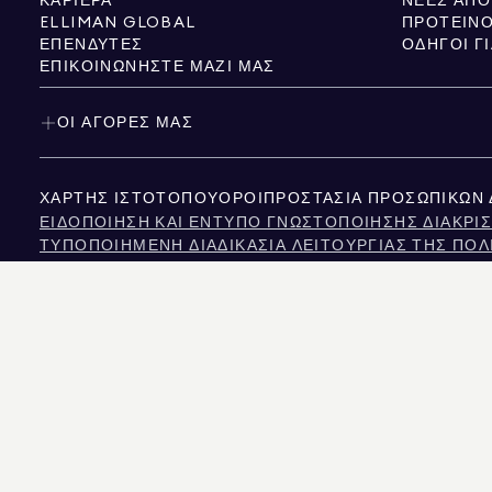
ΚΑΡΙΈΡΑ
ELLIMAN GLOBAL
ΠΡΟΤΕΙΝΌ
ΕΠΕΝΔΥΤΈΣ
ΟΔΗΓΟΊ Γ
ΕΠΙΚΟΙΝΩΝΉΣΤΕ ΜΑΖΊ ΜΑΣ
ΟΙ ΑΓΟΡΈΣ ΜΑΣ
ΧΆΡΤΗΣ ΙΣΤΌΤΟΠΟΥ
ΌΡΟΙ
ΠΡΟΣΤΑΣΊΑ ΠΡΟΣΩΠΙΚΏΝ
ΕΙΔΟΠΟΊΗΣΗ ΚΑΙ ΈΝΤΥΠΟ ΓΝΩΣΤΟΠΟΊΗΣΗΣ ΔΙΑΚΡΊΣ
ΤΥΠΟΠΟΙΗΜΈΝΗ ΔΙΑΔΙΚΑΣΊΑ ΛΕΙΤΟΥΡΓΊΑΣ ΤΗΣ ΠΟΛ
NYS TENANTS' RIGHTS TO REASONABLE ACCOMMOD
ΕΙΔΟΠΟΊΗΣΗ ΣΧΕΤΙΚΆ ΜΕ ΤΟΝ ΝΌΜΟ ΠΕΡΊ ΠΡΟΣΤΑ
ΕΙΔΟΠΟΊΗΣΗ ΓΙΑ ΤΗΝ ΠΡΟΣΤΑΣΊΑ ΤΩΝ ΚΑΤΑΝΑΛΩΤΏ
ΠΛΗΡΟΦΟΡΊΕΣ ΤΗΣ ΕΠΙΤΡΟΠΉΣ ΑΚΙΝΉΤΩΝ ΤΟΥ ΤΈΞΑ
ΚΕΊΜΕΝΟ ΤΟΥ ΝΌΜΟΥ ΓΙΑ ΤΑ ΑΝΘΡΏΠΙΝΑ ΔΙΚΑΙΏΜΑ
ΕΠΙΤΡΟΠΉ ΑΝΘΡΩΠΊΝΩΝ ΔΙΚΑΙΩΜΆΤΩΝ ΤΗΣ ΠΌΛΗΣ 
ΠΗΓΉ ΠΛΗΡΟΦΟΡΙΏΝ ΓΙΑ ΔΙΑΚΡΊΣΕΙΣ ΛΌΓΩ ΕΙΣΟΔΉ
ΝΈΑ ΥΌΡΚΗ ΠΗΓΉ ΕΙΣΟΔΉΜΑΤΟΣ ΔΙΑΚΡΊΣΕΙΣ ΣΥΧΝΈ
Η ΠΗΓΗ ΤΩΝ ΕΜΦΑΝΙΖΟΜΕΝΩΝ ΔΕΔΟΜΕΝΩΝ ΕΙΝΑΙ ΕΙΤΕ Ο ΙΔΙΟΚΤΗΤΗΣ ΤΟΥ ΑΚΙΝ
ΚΟΛΟΡΑΝΤΟ, ΟΙ ΠΛΗΡΟΦΟΡΙΕΣ ΣΧΕΤΙΚΑ ΜΕ ΤΙΣ ΜΗ ΕΜΠΟΡΙΚΕΣ ΙΔΙΟΚΤΗΣΙΕΣ Π
575 MADISON AVENUE, NEW YORK, NY 10022.
212.891.7000
© 2026 DOUGLAS ELLI