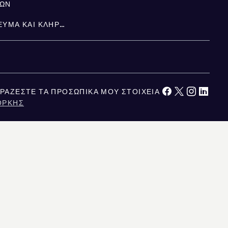
ΤΩΝ
ΚΛΗΡΟΝΟΜΙΆ, ΚΑΤΑΠΊΣΤΕΥΜΑ ΚΑΙ ΚΛΗΡΟΝΟΜΙΚΉ ΔΙΑΔΟΧΉ
ΡΆΖΕΣΤΕ ΤΑ ΠΡΟΣΩΠΙΚΆ ΜΟΥ ΣΤΟΙΧΕΊΑ
ΌΡΚΗΣ
ΚΑΛΙΦΌΡΝΙΑ
ΕΙΤΑΙ ΑΞΙΟΠΙΣΤΗ, ΑΛΛΑ ΔΕΝ ΕΙΝΑΙ ΕΓΓΥΗΜΕΝΗ. ΓΙΑ ΤΟΥΣ ΧΡΗΣΤΕΣ ΣΤΟ
ΥΣΙΑΖΕΤΑΙ ΕΔΩ ΠΡΟΟΡΙΖΕΤΑΙ ΑΠΟΚΛΕΙΣΤΙΚΑ ΓΙΑ ΕΝΗΜΕΡΩΤΙΚΟΥΣ ΣΚΟΠΟΥΣ.