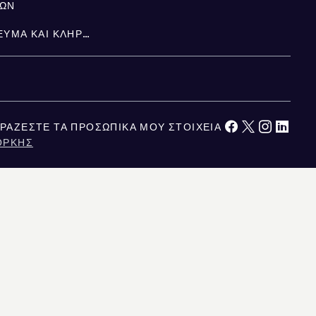
ΤΩΝ
ΚΛΗΡΟΝΟΜΙΆ, ΚΑΤΑΠΊΣΤΕΥΜΑ ΚΑΙ ΚΛΗΡΟΝΟΜΙΚΉ ΔΙΑΔΟΧΉ
ΡΆΖΕΣΤΕ ΤΑ ΠΡΟΣΩΠΙΚΆ ΜΟΥ ΣΤΟΙΧΕΊΑ
ΌΡΚΗΣ
ΚΑΛΙΦΌΡΝΙΑ
ΕΙΤΑΙ ΑΞΙΟΠΙΣΤΗ, ΑΛΛΑ ΔΕΝ ΕΙΝΑΙ ΕΓΓΥΗΜΕΝΗ. ΓΙΑ ΤΟΥΣ ΧΡΗΣΤΕΣ ΣΤΟ
ΥΣΙΑΖΕΤΑΙ ΕΔΩ ΠΡΟΟΡΙΖΕΤΑΙ ΑΠΟΚΛΕΙΣΤΙΚΑ ΓΙΑ ΕΝΗΜΕΡΩΤΙΚΟΥΣ ΣΚΟΠΟΥΣ.