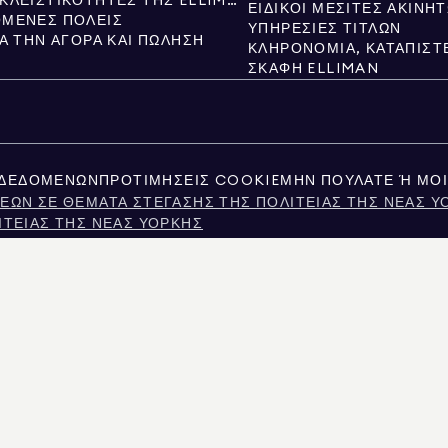
ΝΈΕΣ ΑΠΟΚΛΕΙΣΤΙΚΌΤΗΤΕΣ ΤΗΣ ELLIMAN
ΕΙΔΙΚΟΊ ΜΕΣΊΤΕΣ ΑΚΙΝΉ
ΜΕΝΕΣ ΠΌΛΕΙΣ
ΥΠΗΡΕΣΊΕΣ ΤΊΤΛΩΝ
ΙΑ ΤΗΝ ΑΓΟΡΆ ΚΑΙ ΠΏΛΗΣΗ
ΣΚΆΦΗ ELLIMAN
 ΔΕΔΟΜΈΝΩΝ
ΠΡΟΤΙΜΉΣΕΙΣ COOKIE
ΜΗΝ ΠΟΥΛΆΤΕ Ή ΜΟΙ
ΕΩΝ ΣΕ ΘΈΜΑΤΑ ΣΤΈΓΑΣΗΣ ΤΗΣ ΠΟΛΙΤΕΊΑΣ ΤΗΣ ΝΈΑΣ Υ
ΙΤΕΊΑΣ ΤΗΣ ΝΈΑΣ ΥΌΡΚΗΣ
ATIONS FOR PERSONS WITH DISABILITIES
ΣΊΑΣ ΠΡΟΣΩΠΙΚΏΝ ΔΕΔΟΜΈΝΩΝ ΤΩΝ ΚΑΤΑΝΑΛΩΤΏΝ ΤΗΣ 
Ν ΤΟΥ ΤΈΞΑΣ
Σ ΣΧΕΤΙΚΆ ΜΕ ΤΙΣ ΥΠΗΡΕΣΊΕΣ ΜΕΣΙΤΕΊΑΣ
ΤΑ ΤΗΣ ΠΌΛΗΣ ΤΗΣ ΝΈΑΣ ΥΌΡΚΗΣ
ΤΗΣ ΝΈΑΣ ΥΌΡΚΗΣ
ΜΑΤΟΣ ΣΤΗ ΝΈΑ ΥΌΡΚΗ
Σ ΕΡΩΤΉΣΕΙΣ ΕΝΟΙΚΙΑΣΤΏΝ
ΗΤΟΥ ΕΙΤΕ ΔΗΜΟΣΙΑ ΑΡΧΕΙΑ ΠΟΥ ΠΑΡΕΧΟΝΤΑΙ ΑΠΟ ΜΗ ΚΥΒΕΡΝΗΤΙΚΟΥΣ ΤΡΙΤΟΥΣ. ΘΕΩΡ
ΑΡΕΧΟΝΤΑΙ ΑΠΟΚΛΕΙΣΤΙΚΑ ΓΙΑ ΠΡΟΣΩΠΙΚΗ, ΜΗ ΕΜΠΟΡΙΚΗ ΧΡΗΣΗ.
MAN REAL ESTATE. ΠΑΡΟΧΟΣ ΙΣΩΝ ΕΥΚΑΙΡΙΩΝ ΑΠΑΣΧΟΛΗΣΗΣ. ΌΛΟ ΤΟ ΥΛΙΚΟ ΠΟΥ ΠΑΡΟ