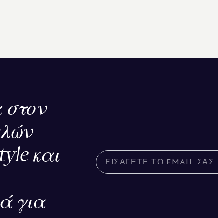
 στον
ελών
tyle και
κά για