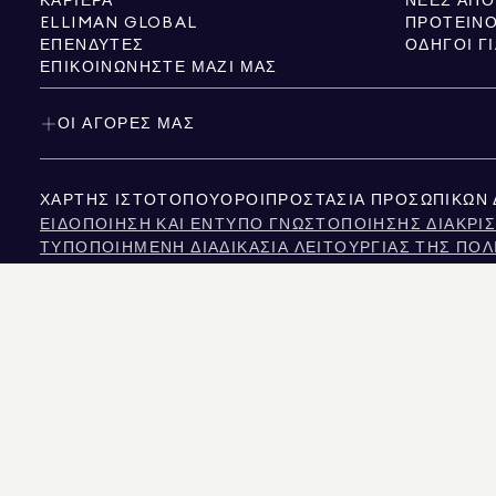
ΚΑΡΙΈΡΑ
ELLIMAN GLOBAL
ΠΡΟΤΕΙΝΌ
ΕΠΕΝΔΥΤΈΣ
ΟΔΗΓΟΊ Γ
ΕΠΙΚΟΙΝΩΝΉΣΤΕ ΜΑΖΊ ΜΑΣ
ΟΙ ΑΓΟΡΈΣ ΜΑΣ
ΧΆΡΤΗΣ ΙΣΤΌΤΟΠΟΥ
ΌΡΟΙ
ΠΡΟΣΤΑΣΊΑ ΠΡΟΣΩΠΙΚΏΝ
ΕΙΔΟΠΟΊΗΣΗ ΚΑΙ ΈΝΤΥΠΟ ΓΝΩΣΤΟΠΟΊΗΣΗΣ ΔΙΑΚΡΊΣ
ΤΥΠΟΠΟΙΗΜΈΝΗ ΔΙΑΔΙΚΑΣΊΑ ΛΕΙΤΟΥΡΓΊΑΣ ΤΗΣ ΠΟΛ
NYS TENANTS' RIGHTS TO REASONABLE ACCOMMOD
ΕΙΔΟΠΟΊΗΣΗ ΣΧΕΤΙΚΆ ΜΕ ΤΟΝ ΝΌΜΟ ΠΕΡΊ ΠΡΟΣΤΑ
ΕΙΔΟΠΟΊΗΣΗ ΓΙΑ ΤΗΝ ΠΡΟΣΤΑΣΊΑ ΤΩΝ ΚΑΤΑΝΑΛΩΤΏ
ΠΛΗΡΟΦΟΡΊΕΣ ΤΗΣ ΕΠΙΤΡΟΠΉΣ ΑΚΙΝΉΤΩΝ ΤΟΥ ΤΈΞΑ
ΚΕΊΜΕΝΟ ΤΟΥ ΝΌΜΟΥ ΓΙΑ ΤΑ ΑΝΘΡΏΠΙΝΑ ΔΙΚΑΙΏΜΑ
ΕΠΙΤΡΟΠΉ ΑΝΘΡΩΠΊΝΩΝ ΔΙΚΑΙΩΜΆΤΩΝ ΤΗΣ ΠΌΛΗΣ 
ΠΗΓΉ ΠΛΗΡΟΦΟΡΙΏΝ ΓΙΑ ΔΙΑΚΡΊΣΕΙΣ ΛΌΓΩ ΕΙΣΟΔΉ
ΝΈΑ ΥΌΡΚΗ ΠΗΓΉ ΕΙΣΟΔΉΜΑΤΟΣ ΔΙΑΚΡΊΣΕΙΣ ΣΥΧΝΈ
Η ΠΗΓΗ ΤΩΝ ΕΜΦΑΝΙΖΟΜΕΝΩΝ ΔΕΔΟΜΕΝΩΝ ΕΙΝΑΙ ΕΙΤΕ Ο ΙΔΙΟΚΤΗΤΗΣ ΤΟΥ ΑΚΙΝ
ΚΟΛΟΡΑΝΤΟ, ΟΙ ΠΛΗΡΟΦΟΡΙΕΣ ΣΧΕΤΙΚΑ ΜΕ ΤΙΣ ΜΗ ΕΜΠΟΡΙΚΕΣ ΙΔΙΟΚΤΗΣΙΕΣ Π
575 MADISON AVENUE, NEW YORK, NY 10022.
212.891.7000
© 2026 DOUGLAS ELLI