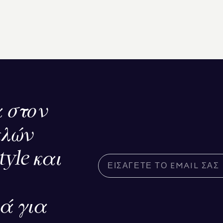
 στον
ελών
tyle και
κά για