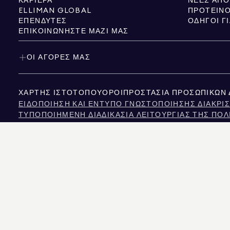
ΚΑΡΙΈΡΑ
ELLIMAN GLOBAL
ΠΡΟΤΕΙΝΌ
ΕΠΕΝΔΥΤΈΣ
ΟΔΗΓΟΊ Γ
ΕΠΙΚΟΙΝΩΝΉΣΤΕ ΜΑΖΊ ΜΑΣ
ΟΙ ΑΓΟΡΈΣ ΜΑΣ
ΧΆΡΤΗΣ ΙΣΤΌΤΟΠΟΥ
ΌΡΟΙ
ΠΡΟΣΤΑΣΊΑ ΠΡΟΣΩΠΙΚΏΝ
ΕΙΔΟΠΟΊΗΣΗ ΚΑΙ ΈΝΤΥΠΟ ΓΝΩΣΤΟΠΟΊΗΣΗΣ ΔΙΑΚΡΊΣ
ΤΥΠΟΠΟΙΗΜΈΝΗ ΔΙΑΔΙΚΑΣΊΑ ΛΕΙΤΟΥΡΓΊΑΣ ΤΗΣ ΠΟΛ
NYS TENANTS' RIGHTS TO REASONABLE ACCOMMOD
ΕΙΔΟΠΟΊΗΣΗ ΣΧΕΤΙΚΆ ΜΕ ΤΟΝ ΝΌΜΟ ΠΕΡΊ ΠΡΟΣΤΑ
ΕΙΔΟΠΟΊΗΣΗ ΓΙΑ ΤΗΝ ΠΡΟΣΤΑΣΊΑ ΤΩΝ ΚΑΤΑΝΑΛΩΤΏ
ΠΛΗΡΟΦΟΡΊΕΣ ΤΗΣ ΕΠΙΤΡΟΠΉΣ ΑΚΙΝΉΤΩΝ ΤΟΥ ΤΈΞΑ
ΚΕΊΜΕΝΟ ΤΟΥ ΝΌΜΟΥ ΓΙΑ ΤΑ ΑΝΘΡΏΠΙΝΑ ΔΙΚΑΙΏΜΑ
ΕΠΙΤΡΟΠΉ ΑΝΘΡΩΠΊΝΩΝ ΔΙΚΑΙΩΜΆΤΩΝ ΤΗΣ ΠΌΛΗΣ 
ΠΗΓΉ ΠΛΗΡΟΦΟΡΙΏΝ ΓΙΑ ΔΙΑΚΡΊΣΕΙΣ ΛΌΓΩ ΕΙΣΟΔΉ
ΝΈΑ ΥΌΡΚΗ ΠΗΓΉ ΕΙΣΟΔΉΜΑΤΟΣ ΔΙΑΚΡΊΣΕΙΣ ΣΥΧΝΈ
Η ΠΗΓΗ ΤΩΝ ΕΜΦΑΝΙΖΟΜΕΝΩΝ ΔΕΔΟΜΕΝΩΝ ΕΙΝΑΙ ΕΙΤΕ Ο ΙΔΙΟΚΤΗΤΗΣ ΤΟΥ ΑΚΙΝ
ΚΟΛΟΡΑΝΤΟ, ΟΙ ΠΛΗΡΟΦΟΡΙΕΣ ΣΧΕΤΙΚΑ ΜΕ ΤΙΣ ΜΗ ΕΜΠΟΡΙΚΕΣ ΙΔΙΟΚΤΗΣΙΕΣ Π
575 MADISON AVENUE, NEW YORK, NY 10022.
212.891.7000
© 2026 DOUGLAS ELLI