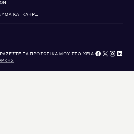
ΤΩΝ
ΚΛΗΡΟΝΟΜΙΆ, ΚΑΤΑΠΊΣΤΕΥΜΑ ΚΑΙ ΚΛΗΡΟΝΟΜΙΚΉ ΔΙΑΔΟΧΉ
ΡΆΖΕΣΤΕ ΤΑ ΠΡΟΣΩΠΙΚΆ ΜΟΥ ΣΤΟΙΧΕΊΑ
ΌΡΚΗΣ
ΚΑΛΙΦΌΡΝΙΑ
ΕΙΤΑΙ ΑΞΙΟΠΙΣΤΗ, ΑΛΛΑ ΔΕΝ ΕΙΝΑΙ ΕΓΓΥΗΜΕΝΗ. ΓΙΑ ΤΟΥΣ ΧΡΗΣΤΕΣ ΣΤΟ
ΥΣΙΑΖΕΤΑΙ ΕΔΩ ΠΡΟΟΡΙΖΕΤΑΙ ΑΠΟΚΛΕΙΣΤΙΚΑ ΓΙΑ ΕΝΗΜΕΡΩΤΙΚΟΥΣ ΣΚΟΠΟΥΣ.