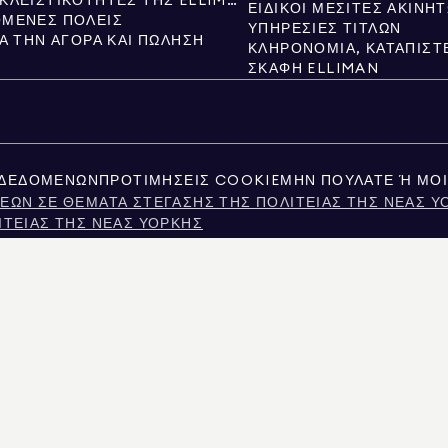
ΝΈΕΣ ΑΠΟΚΛΕΙΣΤΙΚΌΤΗΤΕΣ ΤΗΣ ELLIMAN
ΕΙΔΙΚΟΊ ΜΕΣΊΤΕΣ ΑΚΙΝΉ
ΜΕΝΕΣ ΠΌΛΕΙΣ
ΥΠΗΡΕΣΊΕΣ ΤΊΤΛΩΝ
ΙΑ ΤΗΝ ΑΓΟΡΆ ΚΑΙ ΠΏΛΗΣΗ
ΣΚΆΦΗ ELLIMAN
 ΔΕΔΟΜΈΝΩΝ
ΠΡΟΤΙΜΉΣΕΙΣ COOKIE
ΜΗΝ ΠΟΥΛΆΤΕ Ή ΜΟΙ
ΕΩΝ ΣΕ ΘΈΜΑΤΑ ΣΤΈΓΑΣΗΣ ΤΗΣ ΠΟΛΙΤΕΊΑΣ ΤΗΣ ΝΈΑΣ Υ
ΙΤΕΊΑΣ ΤΗΣ ΝΈΑΣ ΥΌΡΚΗΣ
ATIONS FOR PERSONS WITH DISABILITIES
ΣΊΑΣ ΠΡΟΣΩΠΙΚΏΝ ΔΕΔΟΜΈΝΩΝ ΤΩΝ ΚΑΤΑΝΑΛΩΤΏΝ ΤΗΣ 
Ν ΤΟΥ ΤΈΞΑΣ
Σ ΣΧΕΤΙΚΆ ΜΕ ΤΙΣ ΥΠΗΡΕΣΊΕΣ ΜΕΣΙΤΕΊΑΣ
ΤΑ ΤΗΣ ΠΌΛΗΣ ΤΗΣ ΝΈΑΣ ΥΌΡΚΗΣ
ΤΗΣ ΝΈΑΣ ΥΌΡΚΗΣ
ΜΑΤΟΣ ΣΤΗ ΝΈΑ ΥΌΡΚΗ
Σ ΕΡΩΤΉΣΕΙΣ ΕΝΟΙΚΙΑΣΤΏΝ
ΗΤΟΥ ΕΙΤΕ ΔΗΜΟΣΙΑ ΑΡΧΕΙΑ ΠΟΥ ΠΑΡΕΧΟΝΤΑΙ ΑΠΟ ΜΗ ΚΥΒΕΡΝΗΤΙΚΟΥΣ ΤΡΙΤΟΥΣ. ΘΕΩΡ
ΑΡΕΧΟΝΤΑΙ ΑΠΟΚΛΕΙΣΤΙΚΑ ΓΙΑ ΠΡΟΣΩΠΙΚΗ, ΜΗ ΕΜΠΟΡΙΚΗ ΧΡΗΣΗ.
MAN REAL ESTATE. ΠΑΡΟΧΟΣ ΙΣΩΝ ΕΥΚΑΙΡΙΩΝ ΑΠΑΣΧΟΛΗΣΗΣ. ΌΛΟ ΤΟ ΥΛΙΚΟ ΠΟΥ ΠΑΡΟ