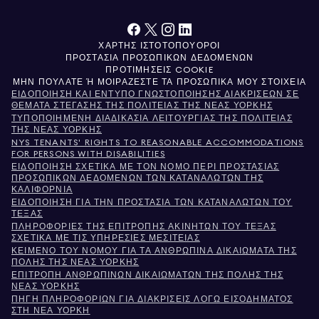
ΧΆΡΤΗΣ ΙΣΤΌΤΟΠΟΥ
ΌΡΟΙ
ΠΡΟΣΤΑΣΊΑ ΠΡΟΣΩΠΙΚΏΝ ΔΕΔΟΜΈΝΩΝ
ΠΡΟΤΙΜΉΣΕΙΣ COOKIE
ΜΗΝ ΠΟΥΛΆΤΕ Ή ΜΟΙΡΆΖΕΣΤΕ ΤΑ ΠΡΟΣΩΠΙΚΆ ΜΟΥ ΣΤΟΙΧΕΊΑ
ΕΙΔΟΠΟΊΗΣΗ ΚΑΙ ΈΝΤΥΠΟ ΓΝΩΣΤΟΠΟΊΗΣΗΣ ΔΙΑΚΡΊΣΕΩΝ ΣΕ
ΘΈΜΑΤΑ ΣΤΈΓΑΣΗΣ ΤΗΣ ΠΟΛΙΤΕΊΑΣ ΤΗΣ ΝΈΑΣ ΥΌΡΚΗΣ
ΤΥΠΟΠΟΙΗΜΈΝΗ ΔΙΑΔΙΚΑΣΊΑ ΛΕΙΤΟΥΡΓΊΑΣ ΤΗΣ ΠΟΛΙΤΕΊΑΣ
ΤΗΣ ΝΈΑΣ ΥΌΡΚΗΣ
NYS TENANTS' RIGHTS TO REASONABLE ACCOMMODATIONS
FOR PERSONS WITH DISABILITIES
ΕΙΔΟΠΟΊΗΣΗ ΣΧΕΤΙΚΆ ΜΕ ΤΟΝ ΝΌΜΟ ΠΕΡΊ ΠΡΟΣΤΑΣΊΑΣ
ΠΡΟΣΩΠΙΚΏΝ ΔΕΔΟΜΈΝΩΝ ΤΩΝ ΚΑΤΑΝΑΛΩΤΏΝ ΤΗΣ
ΚΑΛΙΦΌΡΝΙΑ
ΕΙΔΟΠΟΊΗΣΗ ΓΙΑ ΤΗΝ ΠΡΟΣΤΑΣΊΑ ΤΩΝ ΚΑΤΑΝΑΛΩΤΏΝ ΤΟΥ
ΤΈΞΑΣ
ΠΛΗΡΟΦΟΡΊΕΣ ΤΗΣ ΕΠΙΤΡΟΠΉΣ ΑΚΙΝΉΤΩΝ ΤΟΥ ΤΈΞΑΣ
ΣΧΕΤΙΚΆ ΜΕ ΤΙΣ ΥΠΗΡΕΣΊΕΣ ΜΕΣΙΤΕΊΑΣ
ΚΕΊΜΕΝΟ ΤΟΥ ΝΌΜΟΥ ΓΙΑ ΤΑ ΑΝΘΡΏΠΙΝΑ ΔΙΚΑΙΏΜΑΤΑ ΤΗΣ
ΠΌΛΗΣ ΤΗΣ ΝΈΑΣ ΥΌΡΚΗΣ
ΕΠΙΤΡΟΠΉ ΑΝΘΡΩΠΊΝΩΝ ΔΙΚΑΙΩΜΆΤΩΝ ΤΗΣ ΠΌΛΗΣ ΤΗΣ
ΝΈΑΣ ΥΌΡΚΗΣ
ΠΗΓΉ ΠΛΗΡΟΦΟΡΙΏΝ ΓΙΑ ΔΙΑΚΡΊΣΕΙΣ ΛΌΓΩ ΕΙΣΟΔΉΜΑΤΟΣ
ΣΤΗ ΝΈΑ ΥΌΡΚΗ