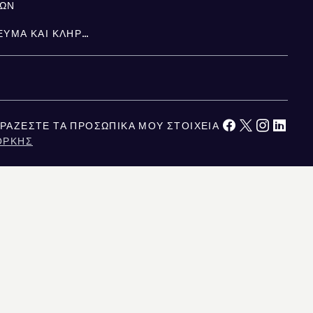
ΤΩΝ
ΚΛΗΡΟΝΟΜΙΆ, ΚΑΤΑΠΊΣΤΕΥΜΑ ΚΑΙ ΚΛΗΡΟΝΟΜΙΚΉ ΔΙΑΔΟΧΉ
ΡΆΖΕΣΤΕ ΤΑ ΠΡΟΣΩΠΙΚΆ ΜΟΥ ΣΤΟΙΧΕΊΑ
ΌΡΚΗΣ
ΚΑΛΙΦΌΡΝΙΑ
ΕΙΤΑΙ ΑΞΙΟΠΙΣΤΗ, ΑΛΛΑ ΔΕΝ ΕΙΝΑΙ ΕΓΓΥΗΜΕΝΗ. ΓΙΑ ΤΟΥΣ ΧΡΗΣΤΕΣ ΣΤΟ
ΥΣΙΑΖΕΤΑΙ ΕΔΩ ΠΡΟΟΡΙΖΕΤΑΙ ΑΠΟΚΛΕΙΣΤΙΚΑ ΓΙΑ ΕΝΗΜΕΡΩΤΙΚΟΥΣ ΣΚΟΠΟΥΣ.