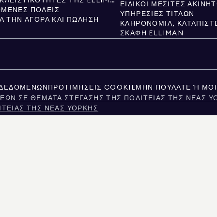
ΝΈΕΣ ΑΠΟΚΛΕΙΣΤΙΚΌΤΗΤΕΣ ΤΗΣ ELLIMAN
ΕΙΔΙΚΟΊ ΜΕΣΊΤΕΣ ΑΚΙΝΉ
ΜΕΝΕΣ ΠΌΛΕΙΣ
ΥΠΗΡΕΣΊΕΣ ΤΊΤΛΩΝ
ΙΑ ΤΗΝ ΑΓΟΡΆ ΚΑΙ ΠΏΛΗΣΗ
ΣΚΆΦΗ ELLIMAN
 ΔΕΔΟΜΈΝΩΝ
ΠΡΟΤΙΜΉΣΕΙΣ COOKIE
ΜΗΝ ΠΟΥΛΆΤΕ Ή ΜΟΙ
ΕΩΝ ΣΕ ΘΈΜΑΤΑ ΣΤΈΓΑΣΗΣ ΤΗΣ ΠΟΛΙΤΕΊΑΣ ΤΗΣ ΝΈΑΣ Υ
ΙΤΕΊΑΣ ΤΗΣ ΝΈΑΣ ΥΌΡΚΗΣ
ATIONS FOR PERSONS WITH DISABILITIES
ΣΊΑΣ ΠΡΟΣΩΠΙΚΏΝ ΔΕΔΟΜΈΝΩΝ ΤΩΝ ΚΑΤΑΝΑΛΩΤΏΝ ΤΗΣ 
Ν ΤΟΥ ΤΈΞΑΣ
Σ ΣΧΕΤΙΚΆ ΜΕ ΤΙΣ ΥΠΗΡΕΣΊΕΣ ΜΕΣΙΤΕΊΑΣ
ΤΑ ΤΗΣ ΠΌΛΗΣ ΤΗΣ ΝΈΑΣ ΥΌΡΚΗΣ
ΤΗΣ ΝΈΑΣ ΥΌΡΚΗΣ
ΜΑΤΟΣ ΣΤΗ ΝΈΑ ΥΌΡΚΗ
Σ ΕΡΩΤΉΣΕΙΣ ΕΝΟΙΚΙΑΣΤΏΝ
ΗΤΟΥ ΕΙΤΕ ΔΗΜΟΣΙΑ ΑΡΧΕΙΑ ΠΟΥ ΠΑΡΕΧΟΝΤΑΙ ΑΠΟ ΜΗ ΚΥΒΕΡΝΗΤΙΚΟΥΣ ΤΡΙΤΟΥΣ. ΘΕΩΡ
ΑΡΕΧΟΝΤΑΙ ΑΠΟΚΛΕΙΣΤΙΚΑ ΓΙΑ ΠΡΟΣΩΠΙΚΗ, ΜΗ ΕΜΠΟΡΙΚΗ ΧΡΗΣΗ.
MAN REAL ESTATE. ΠΑΡΟΧΟΣ ΙΣΩΝ ΕΥΚΑΙΡΙΩΝ ΑΠΑΣΧΟΛΗΣΗΣ. ΌΛΟ ΤΟ ΥΛΙΚΟ ΠΟΥ ΠΑΡΟ