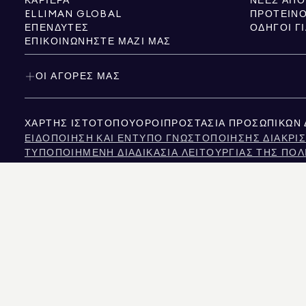
ΚΑΡΙΈΡΑ
ELLIMAN GLOBAL
ΠΡΟΤΕΙΝΌ
ΕΠΕΝΔΥΤΈΣ
ΟΔΗΓΟΊ Γ
ΕΠΙΚΟΙΝΩΝΉΣΤΕ ΜΑΖΊ ΜΑΣ
ΟΙ ΑΓΟΡΈΣ ΜΑΣ
ΧΆΡΤΗΣ ΙΣΤΌΤΟΠΟΥ
ΌΡΟΙ
ΠΡΟΣΤΑΣΊΑ ΠΡΟΣΩΠΙΚΏΝ
ΕΙΔΟΠΟΊΗΣΗ ΚΑΙ ΈΝΤΥΠΟ ΓΝΩΣΤΟΠΟΊΗΣΗΣ ΔΙΑΚΡΊΣ
ΤΥΠΟΠΟΙΗΜΈΝΗ ΔΙΑΔΙΚΑΣΊΑ ΛΕΙΤΟΥΡΓΊΑΣ ΤΗΣ ΠΟΛ
NYS TENANTS' RIGHTS TO REASONABLE ACCOMMOD
ΕΙΔΟΠΟΊΗΣΗ ΣΧΕΤΙΚΆ ΜΕ ΤΟΝ ΝΌΜΟ ΠΕΡΊ ΠΡΟΣΤΑ
ΕΙΔΟΠΟΊΗΣΗ ΓΙΑ ΤΗΝ ΠΡΟΣΤΑΣΊΑ ΤΩΝ ΚΑΤΑΝΑΛΩΤΏ
ΠΛΗΡΟΦΟΡΊΕΣ ΤΗΣ ΕΠΙΤΡΟΠΉΣ ΑΚΙΝΉΤΩΝ ΤΟΥ ΤΈΞΑ
ΚΕΊΜΕΝΟ ΤΟΥ ΝΌΜΟΥ ΓΙΑ ΤΑ ΑΝΘΡΏΠΙΝΑ ΔΙΚΑΙΏΜΑ
ΕΠΙΤΡΟΠΉ ΑΝΘΡΩΠΊΝΩΝ ΔΙΚΑΙΩΜΆΤΩΝ ΤΗΣ ΠΌΛΗΣ 
ΠΗΓΉ ΠΛΗΡΟΦΟΡΙΏΝ ΓΙΑ ΔΙΑΚΡΊΣΕΙΣ ΛΌΓΩ ΕΙΣΟΔΉ
ΝΈΑ ΥΌΡΚΗ ΠΗΓΉ ΕΙΣΟΔΉΜΑΤΟΣ ΔΙΑΚΡΊΣΕΙΣ ΣΥΧΝΈ
Η ΠΗΓΗ ΤΩΝ ΕΜΦΑΝΙΖΟΜΕΝΩΝ ΔΕΔΟΜΕΝΩΝ ΕΙΝΑΙ ΕΙΤΕ Ο ΙΔΙΟΚΤΗΤΗΣ ΤΟΥ ΑΚΙΝ
ΚΟΛΟΡΑΝΤΟ, ΟΙ ΠΛΗΡΟΦΟΡΙΕΣ ΣΧΕΤΙΚΑ ΜΕ ΤΙΣ ΜΗ ΕΜΠΟΡΙΚΕΣ ΙΔΙΟΚΤΗΣΙΕΣ Π
575 MADISON AVENUE, NEW YORK, NY 10022.
212.891.7000
© 2026 DOUGLAS ELLI