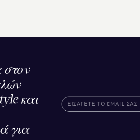
 στον
ελών
tyle και
κά για