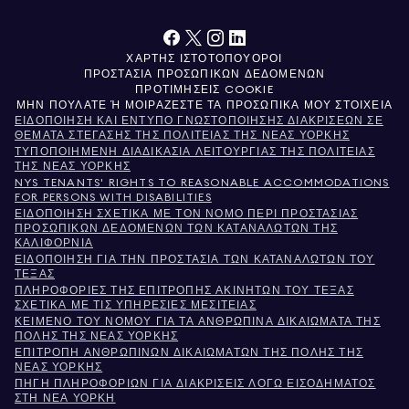
ΧΆΡΤΗΣ ΙΣΤΌΤΟΠΟΥ
ΌΡΟΙ
ΠΡΟΣΤΑΣΊΑ ΠΡΟΣΩΠΙΚΏΝ ΔΕΔΟΜΈΝΩΝ
ΠΡΟΤΙΜΉΣΕΙΣ COOKIE
ΜΗΝ ΠΟΥΛΆΤΕ Ή ΜΟΙΡΆΖΕΣΤΕ ΤΑ ΠΡΟΣΩΠΙΚΆ ΜΟΥ ΣΤΟΙΧΕΊΑ
ΕΙΔΟΠΟΊΗΣΗ ΚΑΙ ΈΝΤΥΠΟ ΓΝΩΣΤΟΠΟΊΗΣΗΣ ΔΙΑΚΡΊΣΕΩΝ ΣΕ
ΘΈΜΑΤΑ ΣΤΈΓΑΣΗΣ ΤΗΣ ΠΟΛΙΤΕΊΑΣ ΤΗΣ ΝΈΑΣ ΥΌΡΚΗΣ
ΤΥΠΟΠΟΙΗΜΈΝΗ ΔΙΑΔΙΚΑΣΊΑ ΛΕΙΤΟΥΡΓΊΑΣ ΤΗΣ ΠΟΛΙΤΕΊΑΣ
ΤΗΣ ΝΈΑΣ ΥΌΡΚΗΣ
NYS TENANTS' RIGHTS TO REASONABLE ACCOMMODATIONS
FOR PERSONS WITH DISABILITIES
ΕΙΔΟΠΟΊΗΣΗ ΣΧΕΤΙΚΆ ΜΕ ΤΟΝ ΝΌΜΟ ΠΕΡΊ ΠΡΟΣΤΑΣΊΑΣ
ΠΡΟΣΩΠΙΚΏΝ ΔΕΔΟΜΈΝΩΝ ΤΩΝ ΚΑΤΑΝΑΛΩΤΏΝ ΤΗΣ
ΚΑΛΙΦΌΡΝΙΑ
ΕΙΔΟΠΟΊΗΣΗ ΓΙΑ ΤΗΝ ΠΡΟΣΤΑΣΊΑ ΤΩΝ ΚΑΤΑΝΑΛΩΤΏΝ ΤΟΥ
ΤΈΞΑΣ
ΠΛΗΡΟΦΟΡΊΕΣ ΤΗΣ ΕΠΙΤΡΟΠΉΣ ΑΚΙΝΉΤΩΝ ΤΟΥ ΤΈΞΑΣ
ΣΧΕΤΙΚΆ ΜΕ ΤΙΣ ΥΠΗΡΕΣΊΕΣ ΜΕΣΙΤΕΊΑΣ
ΚΕΊΜΕΝΟ ΤΟΥ ΝΌΜΟΥ ΓΙΑ ΤΑ ΑΝΘΡΏΠΙΝΑ ΔΙΚΑΙΏΜΑΤΑ ΤΗΣ
ΠΌΛΗΣ ΤΗΣ ΝΈΑΣ ΥΌΡΚΗΣ
ΕΠΙΤΡΟΠΉ ΑΝΘΡΩΠΊΝΩΝ ΔΙΚΑΙΩΜΆΤΩΝ ΤΗΣ ΠΌΛΗΣ ΤΗΣ
ΝΈΑΣ ΥΌΡΚΗΣ
ΠΗΓΉ ΠΛΗΡΟΦΟΡΙΏΝ ΓΙΑ ΔΙΑΚΡΊΣΕΙΣ ΛΌΓΩ ΕΙΣΟΔΉΜΑΤΟΣ
ΣΤΗ ΝΈΑ ΥΌΡΚΗ