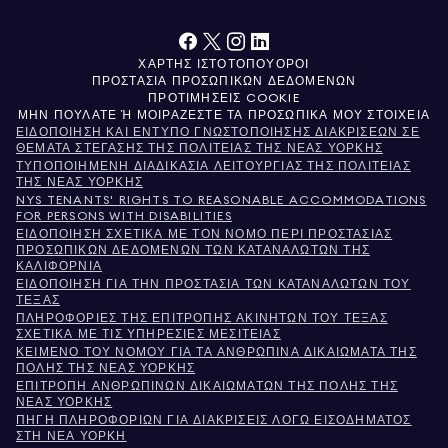
ΧΆΡΤΗΣ ΙΣΤΌΤΟΠΟΥ
ΌΡΟΙ
ΠΡΟΣΤΑΣΊΑ ΠΡΟΣΩΠΙΚΏΝ ΔΕΔΟΜΈΝΩΝ
ΠΡΟΤΙΜΉΣΕΙΣ COOKIE
ΜΗΝ ΠΟΥΛΆΤΕ Ή ΜΟΙΡΆΖΕΣΤΕ ΤΑ ΠΡΟΣΩΠΙΚΆ ΜΟΥ ΣΤΟΙΧΕΊΑ
ΕΙΔΟΠΟΊΗΣΗ ΚΑΙ ΈΝΤΥΠΟ ΓΝΩΣΤΟΠΟΊΗΣΗΣ ΔΙΑΚΡΊΣΕΩΝ ΣΕ
ΘΈΜΑΤΑ ΣΤΈΓΑΣΗΣ ΤΗΣ ΠΟΛΙΤΕΊΑΣ ΤΗΣ ΝΈΑΣ ΥΌΡΚΗΣ
ΤΥΠΟΠΟΙΗΜΈΝΗ ΔΙΑΔΙΚΑΣΊΑ ΛΕΙΤΟΥΡΓΊΑΣ ΤΗΣ ΠΟΛΙΤΕΊΑΣ
ΤΗΣ ΝΈΑΣ ΥΌΡΚΗΣ
NYS TENANTS' RIGHTS TO REASONABLE ACCOMMODATIONS
FOR PERSONS WITH DISABILITIES
ΕΙΔΟΠΟΊΗΣΗ ΣΧΕΤΙΚΆ ΜΕ ΤΟΝ ΝΌΜΟ ΠΕΡΊ ΠΡΟΣΤΑΣΊΑΣ
ΠΡΟΣΩΠΙΚΏΝ ΔΕΔΟΜΈΝΩΝ ΤΩΝ ΚΑΤΑΝΑΛΩΤΏΝ ΤΗΣ
ΚΑΛΙΦΌΡΝΙΑ
ΕΙΔΟΠΟΊΗΣΗ ΓΙΑ ΤΗΝ ΠΡΟΣΤΑΣΊΑ ΤΩΝ ΚΑΤΑΝΑΛΩΤΏΝ ΤΟΥ
ΤΈΞΑΣ
ΠΛΗΡΟΦΟΡΊΕΣ ΤΗΣ ΕΠΙΤΡΟΠΉΣ ΑΚΙΝΉΤΩΝ ΤΟΥ ΤΈΞΑΣ
ΣΧΕΤΙΚΆ ΜΕ ΤΙΣ ΥΠΗΡΕΣΊΕΣ ΜΕΣΙΤΕΊΑΣ
ΚΕΊΜΕΝΟ ΤΟΥ ΝΌΜΟΥ ΓΙΑ ΤΑ ΑΝΘΡΏΠΙΝΑ ΔΙΚΑΙΏΜΑΤΑ ΤΗΣ
ΠΌΛΗΣ ΤΗΣ ΝΈΑΣ ΥΌΡΚΗΣ
ΕΠΙΤΡΟΠΉ ΑΝΘΡΩΠΊΝΩΝ ΔΙΚΑΙΩΜΆΤΩΝ ΤΗΣ ΠΌΛΗΣ ΤΗΣ
ΝΈΑΣ ΥΌΡΚΗΣ
ΠΗΓΉ ΠΛΗΡΟΦΟΡΙΏΝ ΓΙΑ ΔΙΑΚΡΊΣΕΙΣ ΛΌΓΩ ΕΙΣΟΔΉΜΑΤΟΣ
ΣΤΗ ΝΈΑ ΥΌΡΚΗ