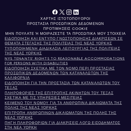
ΧΆΡΤΗΣ ΙΣΤΌΤΟΠΟΥ
ΌΡΟΙ
ΠΡΟΣΤΑΣΊΑ ΠΡΟΣΩΠΙΚΏΝ ΔΕΔΟΜΈΝΩΝ
ΠΡΟΤΙΜΉΣΕΙΣ COOKIE
ΜΗΝ ΠΟΥΛΆΤΕ Ή ΜΟΙΡΆΖΕΣΤΕ ΤΑ ΠΡΟΣΩΠΙΚΆ ΜΟΥ ΣΤΟΙΧΕΊΑ
ΕΙΔΟΠΟΊΗΣΗ ΚΑΙ ΈΝΤΥΠΟ ΓΝΩΣΤΟΠΟΊΗΣΗΣ ΔΙΑΚΡΊΣΕΩΝ ΣΕ
ΘΈΜΑΤΑ ΣΤΈΓΑΣΗΣ ΤΗΣ ΠΟΛΙΤΕΊΑΣ ΤΗΣ ΝΈΑΣ ΥΌΡΚΗΣ
ΤΥΠΟΠΟΙΗΜΈΝΗ ΔΙΑΔΙΚΑΣΊΑ ΛΕΙΤΟΥΡΓΊΑΣ ΤΗΣ ΠΟΛΙΤΕΊΑΣ
ΤΗΣ ΝΈΑΣ ΥΌΡΚΗΣ
NYS TENANTS' RIGHTS TO REASONABLE ACCOMMODATIONS
FOR PERSONS WITH DISABILITIES
ΕΙΔΟΠΟΊΗΣΗ ΣΧΕΤΙΚΆ ΜΕ ΤΟΝ ΝΌΜΟ ΠΕΡΊ ΠΡΟΣΤΑΣΊΑΣ
ΠΡΟΣΩΠΙΚΏΝ ΔΕΔΟΜΈΝΩΝ ΤΩΝ ΚΑΤΑΝΑΛΩΤΏΝ ΤΗΣ
ΚΑΛΙΦΌΡΝΙΑ
ΕΙΔΟΠΟΊΗΣΗ ΓΙΑ ΤΗΝ ΠΡΟΣΤΑΣΊΑ ΤΩΝ ΚΑΤΑΝΑΛΩΤΏΝ ΤΟΥ
ΤΈΞΑΣ
ΠΛΗΡΟΦΟΡΊΕΣ ΤΗΣ ΕΠΙΤΡΟΠΉΣ ΑΚΙΝΉΤΩΝ ΤΟΥ ΤΈΞΑΣ
ΣΧΕΤΙΚΆ ΜΕ ΤΙΣ ΥΠΗΡΕΣΊΕΣ ΜΕΣΙΤΕΊΑΣ
ΚΕΊΜΕΝΟ ΤΟΥ ΝΌΜΟΥ ΓΙΑ ΤΑ ΑΝΘΡΏΠΙΝΑ ΔΙΚΑΙΏΜΑΤΑ ΤΗΣ
ΠΌΛΗΣ ΤΗΣ ΝΈΑΣ ΥΌΡΚΗΣ
ΕΠΙΤΡΟΠΉ ΑΝΘΡΩΠΊΝΩΝ ΔΙΚΑΙΩΜΆΤΩΝ ΤΗΣ ΠΌΛΗΣ ΤΗΣ
ΝΈΑΣ ΥΌΡΚΗΣ
ΠΗΓΉ ΠΛΗΡΟΦΟΡΙΏΝ ΓΙΑ ΔΙΑΚΡΊΣΕΙΣ ΛΌΓΩ ΕΙΣΟΔΉΜΑΤΟΣ
ΣΤΗ ΝΈΑ ΥΌΡΚΗ