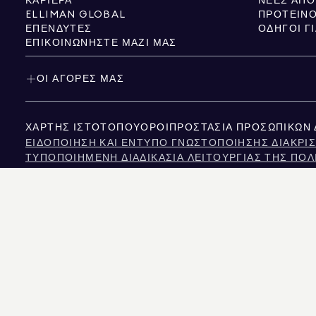
ΚΑΡΙΈΡΑ
ELLIMAN GLOBAL
ΠΡΟΤΕΙΝΌ
ΕΠΕΝΔΥΤΈΣ
ΟΔΗΓΟΊ Γ
ΕΠΙΚΟΙΝΩΝΉΣΤΕ ΜΑΖΊ ΜΑΣ
ΟΙ ΑΓΟΡΈΣ ΜΑΣ
ΧΆΡΤΗΣ ΙΣΤΌΤΟΠΟΥ
ΌΡΟΙ
ΠΡΟΣΤΑΣΊΑ ΠΡΟΣΩΠΙΚΏΝ
ΕΙΔΟΠΟΊΗΣΗ ΚΑΙ ΈΝΤΥΠΟ ΓΝΩΣΤΟΠΟΊΗΣΗΣ ΔΙΑΚΡΊΣ
ΤΥΠΟΠΟΙΗΜΈΝΗ ΔΙΑΔΙΚΑΣΊΑ ΛΕΙΤΟΥΡΓΊΑΣ ΤΗΣ ΠΟΛ
NYS TENANTS' RIGHTS TO REASONABLE ACCOMMOD
ΕΙΔΟΠΟΊΗΣΗ ΣΧΕΤΙΚΆ ΜΕ ΤΟΝ ΝΌΜΟ ΠΕΡΊ ΠΡΟΣΤΑ
ΕΙΔΟΠΟΊΗΣΗ ΓΙΑ ΤΗΝ ΠΡΟΣΤΑΣΊΑ ΤΩΝ ΚΑΤΑΝΑΛΩΤΏ
ΠΛΗΡΟΦΟΡΊΕΣ ΤΗΣ ΕΠΙΤΡΟΠΉΣ ΑΚΙΝΉΤΩΝ ΤΟΥ ΤΈΞΑ
ΚΕΊΜΕΝΟ ΤΟΥ ΝΌΜΟΥ ΓΙΑ ΤΑ ΑΝΘΡΏΠΙΝΑ ΔΙΚΑΙΏΜΑ
ΕΠΙΤΡΟΠΉ ΑΝΘΡΩΠΊΝΩΝ ΔΙΚΑΙΩΜΆΤΩΝ ΤΗΣ ΠΌΛΗΣ 
ΠΗΓΉ ΠΛΗΡΟΦΟΡΙΏΝ ΓΙΑ ΔΙΑΚΡΊΣΕΙΣ ΛΌΓΩ ΕΙΣΟΔΉ
ΝΈΑ ΥΌΡΚΗ ΠΗΓΉ ΕΙΣΟΔΉΜΑΤΟΣ ΔΙΑΚΡΊΣΕΙΣ ΣΥΧΝΈ
Η ΠΗΓΗ ΤΩΝ ΕΜΦΑΝΙΖΟΜΕΝΩΝ ΔΕΔΟΜΕΝΩΝ ΕΙΝΑΙ ΕΙΤΕ Ο ΙΔΙΟΚΤΗΤΗΣ ΤΟΥ ΑΚΙΝ
ΚΟΛΟΡΑΝΤΟ, ΟΙ ΠΛΗΡΟΦΟΡΙΕΣ ΣΧΕΤΙΚΑ ΜΕ ΤΙΣ ΜΗ ΕΜΠΟΡΙΚΕΣ ΙΔΙΟΚΤΗΣΙΕΣ Π
575 MADISON AVENUE, NEW YORK, NY 10022.
212.891.7000
© 2026 DOUGLAS ELLI