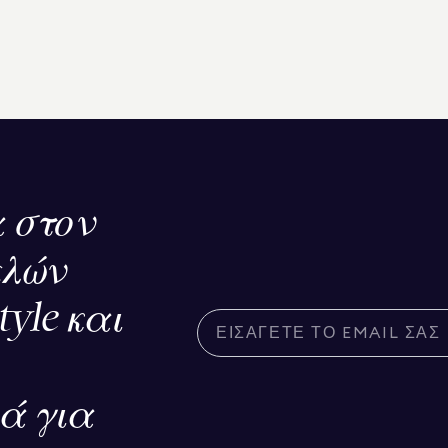
 στον
ελών
tyle και
κά για