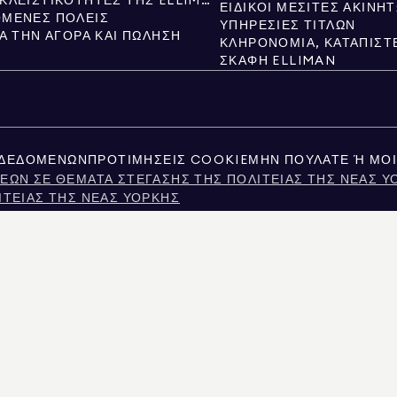
ΝΈΕΣ ΑΠΟΚΛΕΙΣΤΙΚΌΤΗΤΕΣ ΤΗΣ ELLIMAN
ΕΙΔΙΚΟΊ ΜΕΣΊΤΕΣ ΑΚΙΝΉ
ΜΕΝΕΣ ΠΌΛΕΙΣ
ΥΠΗΡΕΣΊΕΣ ΤΊΤΛΩΝ
ΙΑ ΤΗΝ ΑΓΟΡΆ ΚΑΙ ΠΏΛΗΣΗ
ΣΚΆΦΗ ELLIMAN
 ΔΕΔΟΜΈΝΩΝ
ΠΡΟΤΙΜΉΣΕΙΣ COOKIE
ΜΗΝ ΠΟΥΛΆΤΕ Ή ΜΟΙ
ΕΩΝ ΣΕ ΘΈΜΑΤΑ ΣΤΈΓΑΣΗΣ ΤΗΣ ΠΟΛΙΤΕΊΑΣ ΤΗΣ ΝΈΑΣ Υ
ΙΤΕΊΑΣ ΤΗΣ ΝΈΑΣ ΥΌΡΚΗΣ
ATIONS FOR PERSONS WITH DISABILITIES
ΣΊΑΣ ΠΡΟΣΩΠΙΚΏΝ ΔΕΔΟΜΈΝΩΝ ΤΩΝ ΚΑΤΑΝΑΛΩΤΏΝ ΤΗΣ 
Ν ΤΟΥ ΤΈΞΑΣ
Σ ΣΧΕΤΙΚΆ ΜΕ ΤΙΣ ΥΠΗΡΕΣΊΕΣ ΜΕΣΙΤΕΊΑΣ
ΤΑ ΤΗΣ ΠΌΛΗΣ ΤΗΣ ΝΈΑΣ ΥΌΡΚΗΣ
ΤΗΣ ΝΈΑΣ ΥΌΡΚΗΣ
ΜΑΤΟΣ ΣΤΗ ΝΈΑ ΥΌΡΚΗ
Σ ΕΡΩΤΉΣΕΙΣ ΕΝΟΙΚΙΑΣΤΏΝ
ΗΤΟΥ ΕΙΤΕ ΔΗΜΟΣΙΑ ΑΡΧΕΙΑ ΠΟΥ ΠΑΡΕΧΟΝΤΑΙ ΑΠΟ ΜΗ ΚΥΒΕΡΝΗΤΙΚΟΥΣ ΤΡΙΤΟΥΣ. ΘΕΩΡ
ΑΡΕΧΟΝΤΑΙ ΑΠΟΚΛΕΙΣΤΙΚΑ ΓΙΑ ΠΡΟΣΩΠΙΚΗ, ΜΗ ΕΜΠΟΡΙΚΗ ΧΡΗΣΗ.
MAN REAL ESTATE. ΠΑΡΟΧΟΣ ΙΣΩΝ ΕΥΚΑΙΡΙΩΝ ΑΠΑΣΧΟΛΗΣΗΣ. ΌΛΟ ΤΟ ΥΛΙΚΟ ΠΟΥ ΠΑΡΟ