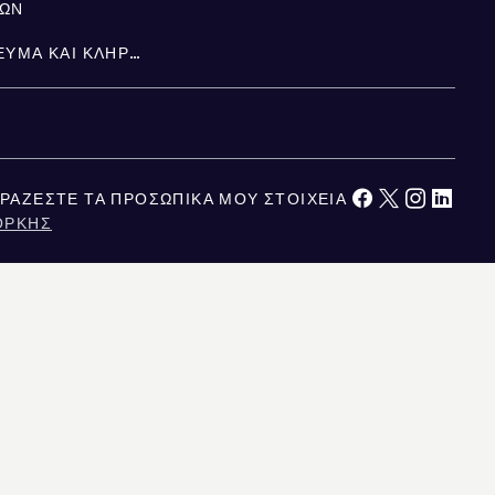
ΤΩΝ
ΚΛΗΡΟΝΟΜΙΆ, ΚΑΤΑΠΊΣΤΕΥΜΑ ΚΑΙ ΚΛΗΡΟΝΟΜΙΚΉ ΔΙΑΔΟΧΉ
ΡΆΖΕΣΤΕ ΤΑ ΠΡΟΣΩΠΙΚΆ ΜΟΥ ΣΤΟΙΧΕΊΑ
ΌΡΚΗΣ
ΚΑΛΙΦΌΡΝΙΑ
ΕΙΤΑΙ ΑΞΙΟΠΙΣΤΗ, ΑΛΛΑ ΔΕΝ ΕΙΝΑΙ ΕΓΓΥΗΜΕΝΗ. ΓΙΑ ΤΟΥΣ ΧΡΗΣΤΕΣ ΣΤΟ
ΥΣΙΑΖΕΤΑΙ ΕΔΩ ΠΡΟΟΡΙΖΕΤΑΙ ΑΠΟΚΛΕΙΣΤΙΚΑ ΓΙΑ ΕΝΗΜΕΡΩΤΙΚΟΥΣ ΣΚΟΠΟΥΣ.