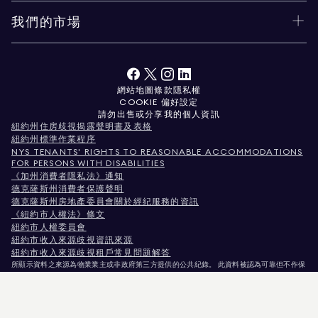
我們的市場
網站地圖
條款
隱私權
COOKIE 偏好設定
請勿出售或分享我的個人資訊
紐約州住房歧視揭露聲明書及表格
紐約州標準作業程序
NYS TENANTS' RIGHTS TO REASONABLE ACCOMMODATIONS
FOR PERSONS WITH DISABILITIES
《加州消費者隱私法》通知
德克薩斯州消費者保護聲明
德克薩斯州房地產委員會關於經紀服務的資訊
《紐約市人權法》條文
紐約市人權委員會
紐約市收入來源歧視資訊來源
紐約市收入來源歧視租戶常見問題解答
所顯示資料之來源為物業業主或非政府第三方提供的公共紀錄。 此資料被認為可靠但不作保
證。針對科羅拉多州使用者，非商業性物業資訊僅供您個人非商業用途使用。
紐約州紐約市麥迪遜大道575號，郵編10022。電話：
212.891.7000
© 2026 Douglas
Elliman房地產公司。平等就業機會提供者。 本文件所載資料僅供參考之用。雖相信此資訊
正確無誤，惟仍可能存在錯誤、遺漏、變更或撤回，恕不另行通知。 所有物業資訊（包括但