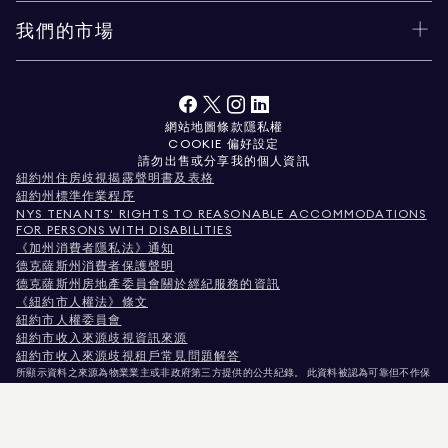
我們的市場
網站地圖
條款
隱私權
COOKIE 偏好設定
請勿出售或分享我的個人資訊
紐約州住房歧視揭露聲明書及表格
紐約州標準作業程序
NYS TENANTS' RIGHTS TO REASONABLE ACCOMMODATIONS
FOR PERSONS WITH DISABILITIES
《加州消費者隱私法》通知
德克薩斯州消費者保護聲明
德克薩斯州房地產委員會關於經紀服務的資訊
《紐約市人權法》條文
紐約市人權委員會
紐約市收入來源歧視資訊來源
紐約市收入來源歧視租戶常見問題解答
所顯示資料之來源為物業業主或非政府第三方提供的公共紀錄。 此資料被認為可靠但不作保
證。針對科羅拉多州使用者，非商業性物業資訊僅供您個人非商業用途使用。
紐約州紐約市麥迪遜大道575號，郵編10022。電話：
212.891.7000
© 2026 Douglas
Elliman房地產公司。平等就業機會提供者。 本文件所載資料僅供參考之用。雖相信此資訊
正確無誤，惟仍可能存在錯誤、遺漏、變更或撤回，恕不另行通知。 所有物業資訊（包括但