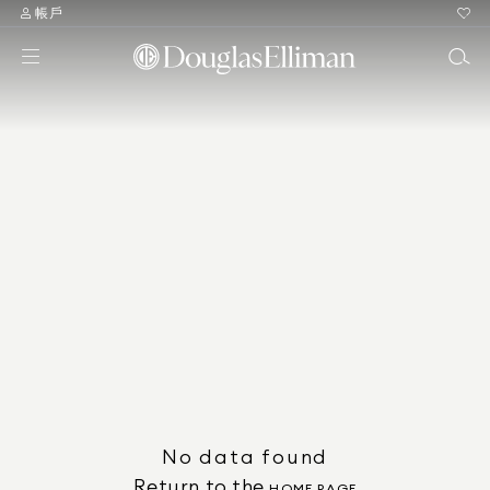
帳戶
No data found
Return to the
HOME PAGE