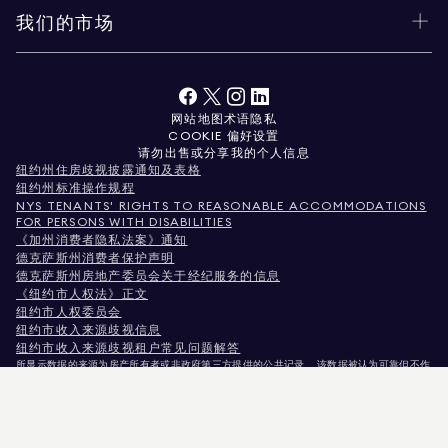
我们的市场
网站地图
术语
隐私
COOKIE 偏好设置
请勿出售或分享我的个人信息
纽约州住房歧视披露通知及表格
纽约州标准操作规程
NYS TENANTS' RIGHTS TO REASONABLE ACCOMMODATIONS
FOR PERSONS WITH DISABILITIES
《加州消费者隐私法案》通知
德克萨斯州消费者保护声明
德克萨斯州房地产委员会关于经纪服务的信息
《纽约市人权法》正文
纽约市人权委员会
纽约市收入来源歧视信息
纽约市收入来源歧视租户常见问题解答
所显示数据的来源为房产所有者或非政府第三方提供的公共记录。 该数据被认为可靠但不作
保证。对于科罗拉多州用户，非商业性房产信息仅供您个人非商业用途使用。
纽约州纽约市麦迪逊大道575号，邮编10022。电话：
212.891.7000
© 2026 道格拉斯·埃利
曼房地产公司。平等就业机会提供者。 本文所载所有资料仅供参考。虽相信信息准确无误，
但可能存在错误、遗漏、变更或未经通知的撤回。 所有房产信息（包括但不限于面积、房间
数量、卧室数量及学区划分）均应由您自行委托律师、建筑师或分区规划专家核实。 平等住