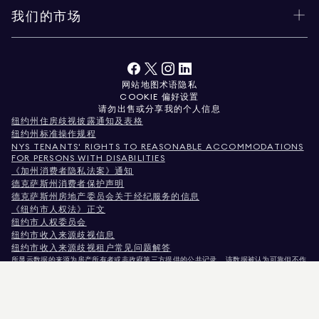
我们的市场
网站地图
术语
隐私
COOKIE 偏好设置
请勿出售或分享我的个人信息
纽约州住房歧视披露通知及表格
纽约州标准操作规程
NYS TENANTS' RIGHTS TO REASONABLE ACCOMMODATIONS
FOR PERSONS WITH DISABILITIES
《加州消费者隐私法案》通知
德克萨斯州消费者保护声明
德克萨斯州房地产委员会关于经纪服务的信息
《纽约市人权法》正文
纽约市人权委员会
纽约市收入来源歧视信息
纽约市收入来源歧视租户常见问题解答
所显示数据的来源为房产所有者或非政府第三方提供的公共记录。 该数据被认为可靠但不作
保证。对于科罗拉多州用户，非商业性房产信息仅供您个人非商业用途使用。
纽约州纽约市麦迪逊大道575号，邮编10022。电话：
212.891.7000
© 2026 道格拉斯·埃利
曼房地产公司。平等就业机会提供者。 本文所载所有资料仅供参考。虽相信信息准确无误，
但可能存在错误、遗漏、变更或未经通知的撤回。 所有房产信息（包括但不限于面积、房间
数量、卧室数量及学区划分）均应由您自行委托律师、建筑师或分区规划专家核实。 平等住