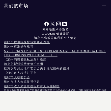
我们的市场
网站地图
术语
隐私
COOKIE 偏好设置
请勿出售或分享我的个人信息
纽约州住房歧视披露通知及表格
纽约州标准操作规程
NYS TENANTS' RIGHTS TO REASONABLE ACCOMMODATIONS
FOR PERSONS WITH DISABILITIES
《加州消费者隐私法案》通知
德克萨斯州消费者保护声明
德克萨斯州房地产委员会关于经纪服务的信息
《纽约市人权法》正文
纽约市人权委员会
纽约市收入来源歧视信息
纽约市收入来源歧视租户常见问题解答
所显示数据的来源为房产所有者或非政府第三方提供的公共记录。 该数据被认为可靠但不作
保证。对于科罗拉多州用户，非商业性房产信息仅供您个人非商业用途使用。
纽约州纽约市麦迪逊大道575号，邮编10022。电话：
212.891.7000
© 2026 道格拉斯·埃利
曼房地产公司。平等就业机会提供者。 本文所载所有资料仅供参考。虽相信信息准确无误，
但可能存在错误、遗漏、变更或未经通知的撤回。 所有房产信息（包括但不限于面积、房间
数量、卧室数量及学区划分）均应由您自行委托律师、建筑师或分区规划专家核实。 平等住