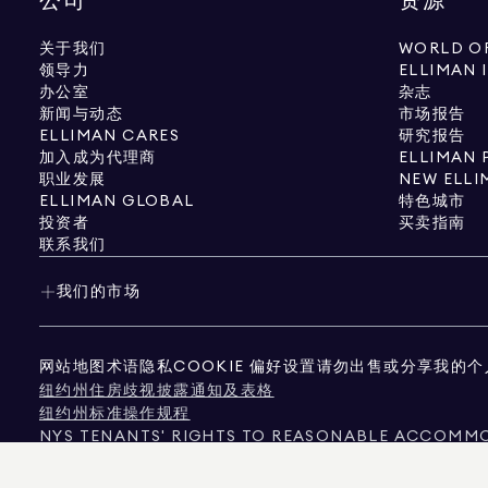
公司
资源
关于我们
WORLD OF
领导力
ELLIMAN 
办公室
杂志
新闻与动态
市场报告
ELLIMAN CARES
研究报告
加入成为代理商
ELLIMAN 
职业发展
NEW ELLI
ELLIMAN GLOBAL
特色城市
投资者
买卖指南
联系我们
我们的市场
网站地图
术语
隐私
COOKIE 偏好设置
请勿出售或分享我的个
纽约州住房歧视披露通知及表格
纽约州标准操作规程
NYS TENANTS' RIGHTS TO REASONABLE ACCOMMOD
《加州消费者隐私法案》通知
德克萨斯州消费者保护声明