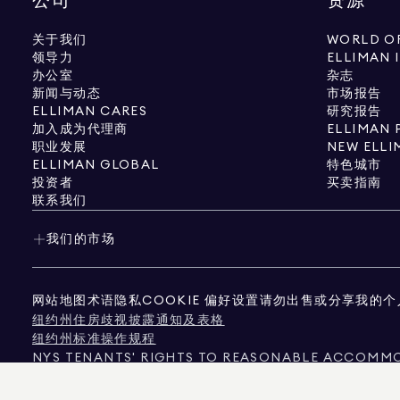
公司
资源
关于我们
WORLD OF
领导力
ELLIMAN 
办公室
杂志
新闻与动态
市场报告
ELLIMAN CARES
研究报告
加入成为代理商
ELLIMAN 
职业发展
NEW ELLI
ELLIMAN GLOBAL
特色城市
投资者
买卖指南
联系我们
我们的市场
网站地图
术语
隐私
COOKIE 偏好设置
请勿出售或分享我的个
纽约州住房歧视披露通知及表格
纽约州标准操作规程
NYS TENANTS' RIGHTS TO REASONABLE ACCOMMOD
《加州消费者隐私法案》通知
德克萨斯州消费者保护声明