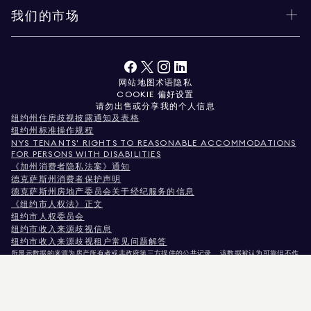
我们的市场
网站地图
术语
隐私
COOKIE 偏好设置
请勿出售或分享我的个人信息
纽约州住房歧视披露通知及表格
纽约州标准操作规程
NYS TENANTS' RIGHTS TO REASONABLE ACCOMMODATIONS
FOR PERSONS WITH DISABILITIES
《加州消费者隐私法案》通知
德克萨斯州消费者保护声明
德克萨斯州房地产委员会关于经纪服务的信息
《纽约市人权法》正文
纽约市人权委员会
纽约市收入来源歧视信息
纽约市收入来源歧视租户常见问题解答
所显示数据的来源为房产所有者或非政府第三方提供的公共记录。 该数据被认为可靠但不作
保证。对于科罗拉多州用户，非商业性房产信息仅供您个人非商业用途使用。
纽约州纽约市麦迪逊大道575号，邮编10022。电话：
212.891.7000
© 2026 道格拉斯·埃利
曼房地产公司。平等就业机会提供者。 本文所载所有资料仅供参考。虽相信信息准确无误，
但可能存在错误、遗漏、变更或未经通知的撤回。 所有房产信息（包括但不限于面积、房间
数量、卧室数量及学区划分）均应由您自行委托律师、建筑师或分区规划专家核实。 平等住