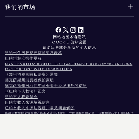
我们的市场
网站地图
术语
隐私
COOKIE 偏好设置
请勿出售或分享我的个人信息
纽约州住房歧视披露通知及表格
纽约州标准操作规程
NYS TENANTS' RIGHTS TO REASONABLE ACCOMMODATIONS
FOR PERSONS WITH DISABILITIES
《加州消费者隐私法案》通知
德克萨斯州消费者保护声明
德克萨斯州房地产委员会关于经纪服务的信息
《纽约市人权法》正文
纽约市人权委员会
纽约市收入来源歧视信息
纽约市收入来源歧视租户常见问题解答
所显示数据的来源为房产所有者或非政府第三方提供的公共记录。 该数据被认为可靠但不作
保证。对于科罗拉多州用户，非商业性房产信息仅供您个人非商业用途使用。
纽约州纽约市麦迪逊大道575号，邮编10022。电话：
212.891.7000
© 2026 道格拉斯·埃利
曼房地产公司。平等就业机会提供者。 本文所载所有资料仅供参考。虽相信信息准确无误，
但可能存在错误、遗漏、变更或未经通知的撤回。 所有房产信息（包括但不限于面积、房间
数量、卧室数量及学区划分）均应由您自行委托律师、建筑师或分区规划专家核实。 平等住