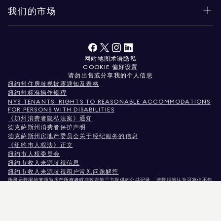
我们的市场
网站地图
术语
隐私
COOKIE 偏好设置
请勿出售或分享我的个人信息
纽约州住房歧视披露通知及表格
纽约州标准操作规程
NYS TENANTS' RIGHTS TO REASONABLE ACCOMMODATIONS
FOR PERSONS WITH DISABILITIES
《加州消费者隐私法案》通知
德克萨斯州消费者保护声明
德克萨斯州房地产委员会关于经纪服务的信息
《纽约市人权法》正文
纽约市人权委员会
纽约市收入来源歧视信息
纽约市收入来源歧视租户常见问题解答
所显示数据的来源为房产所有者或非政府第三方提供的公共记录。 该数据被认为可靠但不作
保证。对于科罗拉多州用户，非商业性房产信息仅供您个人非商业用途使用。
纽约州纽约市麦迪逊大道575号，邮编10022。电话：
212.891.7000
© 2026 道格拉斯·埃利
曼房地产公司。平等就业机会提供者。 本文所载所有资料仅供参考。虽相信信息准确无误，
但可能存在错误、遗漏、变更或未经通知的撤回。 所有房产信息（包括但不限于面积、房间
数量、卧室数量及学区划分）均应由您自行委托律师、建筑师或分区规划专家核实。 平等住