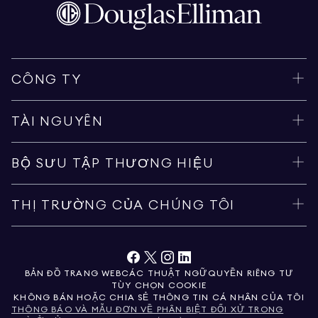
CÔNG TY
TÀI NGUYÊN
BỘ SƯU TẬP THƯƠNG HIỆU
THỊ TRƯỜNG CỦA CHÚNG TÔI
BẢN ĐỒ TRANG WEB
CÁC THUẬT NGỮ
QUYỀN RIÊNG TƯ
TÙY CHỌN COOKIE
KHÔNG BÁN HOẶC CHIA SẺ THÔNG TIN CÁ NHÂN CỦA TÔI
THÔNG BÁO VÀ MẪU ĐƠN VỀ PHÂN BIỆT ĐỐI XỬ TRONG