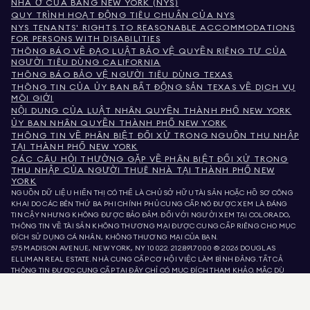
NHÀ Ở CỦA BANG NEW YORK (NYS)
QUY TRÌNH HOẠT ĐỘNG TIÊU CHUẨN CỦA NYS
NYS TENANTS' RIGHTS TO REASONABLE ACCOMMODATIONS
FOR PERSONS WITH DISABILITIES
THÔNG BÁO VỀ ĐẠO LUẬT BẢO VỆ QUYỀN RIÊNG TƯ CỦA
NGƯỜI TIÊU DÙNG CALIFORNIA
THÔNG BÁO BẢO VỆ NGƯỜI TIÊU DÙNG TEXAS
THÔNG TIN CỦA ỦY BAN BẤT ĐỘNG SẢN TEXAS VỀ DỊCH VỤ
MÔI GIỚI
NỘI DUNG CỦA LUẬT NHÂN QUYỀN THÀNH PHỐ NEW YORK
ỦY BAN NHÂN QUYỀN THÀNH PHỐ NEW YORK
THÔNG TIN VỀ PHÂN BIỆT ĐỐI XỬ TRONG NGUỒN THU NHẬP
TẠI THÀNH PHỐ NEW YORK
CÁC CÂU HỎI THƯỜNG GẶP VỀ PHÂN BIỆT ĐỐI XỬ TRONG
THU NHẬP CỦA NGƯỜI THUÊ NHÀ TẠI THÀNH PHỐ NEW
YORK
NGUỒN DỮ LIỆU HIỂN THỊ CÓ THỂ LÀ CHỦ SỞ HỮU TÀI SẢN HOẶC HỒ SƠ CÔNG
KHAI DO CÁC BÊN THỨ BA PHI CHÍNH PHỦ CUNG CẤP. NÓ ĐƯỢC XEM LÀ ĐÁNG
TIN CẬY NHƯNG KHÔNG ĐƯỢC BẢO ĐẢM. ĐỐI VỚI NGƯỜI XEM TẠI COLORADO,
THÔNG TIN VỀ TÀI SẢN KHÔNG THƯƠNG MẠI ĐƯỢC CUNG CẤP RIÊNG CHO MỤC
ĐÍCH SỬ DỤNG CÁ NHÂN, KHÔNG THƯƠNG MẠI CỦA BẠN.
575 MADISON AVENUE, NEW YORK, NY 10022.
212.891.7000
© 2026 DOUGLAS
ELLIMAN REAL ESTATE. NHÀ CUNG CẤP CƠ HỘI VIỆC LÀM BÌNH ĐẲNG. TẤT CẢ
THÔNG TIN ĐƯỢC CUNG CẤP TẠI ĐÂY CHỈ CÓ MỤC ĐÍCH THAM KHẢO. MẶC DÙ
THÔNG TIN NÀY ĐƯỢC TIN LÀ ĐÚNG, NÓ ĐƯỢC CUNG CẤP VỚI ĐIỀU KIỆN CÓ
THỂ CHỨA LỖI, THIẾU SÓT, THAY ĐỔI HOẶC RÚT LẠI MÀ KHÔNG CẦN THÔNG BÁO.
TẤT CẢ THÔNG TIN VỀ TÀI SẢN, BAO GỒM NHƯNG KHÔNG GIỚI HẠN Ở DIỆN TÍCH,