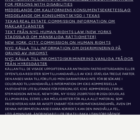
FOR PERSONS WITH DISABILITIES
MEDDELANDE OM KALIFORNIENS KONSUMENTSEKRETESSLAG
MEDDELANDE OM KONSUMENTSKYDD I TEXAS
TEXAS REAL ESTATE COMMISSION INFORMATION OM
MÄKLARTJÄNSTER
TEXT FRÅN NYC HUMAN RIGHTS LAW (NEW YORKS
STADSSLAG OM MÄNSKLIGA RÄTTIGHETER)
NEW YORK CITY COMMISSION ON HUMAN RIGHTS
NYC KÄLLA TILL INFORMATION OM DISKRIMINERING PÅ
GRUND AV INKOMST
NYC KÄLLA TILL INKOMSTDISKRIMINERING VANLIGA FRÅGOR
FRÅN HYRESGÄSTER
KÄLLAN TILL DE VISADE UPPGIFTERNA ÄR ANTINGEN FASTIGHETSÄGAREN ELLER
OFFENTLIGA REGISTER SOM TILLHANDAHÅLLS AV ICKE-STATLIGA TREDJE PARTER.
DEN ANSES VARA TILLFÖRLITLIG MEN GARANTERAS INTE. FÖR BESÖKARE I
COLORADO TILLHANDAHÅLLS INFORMATION OM ICKE-KOMMERSIELLA
FASTIGHETER UTESLUTANDE FÖR PERSONLIGT, ICKE-KOMMERSIELLT BRUK.
575 MADISON AVENUE, NEW YORK, NY 10022.
212.891.7000
© 2026 DOUGLAS
ELLIMAN REAL ESTATE. LIKA MÖJLIGHETER FÖR ALLA. ALLT MATERIAL SOM
PRESENTERAS HÄR ÄR AVSETT ENBART FÖR INFORMATIONSÄNDAMÅL. ÄVEN OM
DENNA INFORMATION ANSES VARA KORREKT, KAN DEN INNEHÅLLA FEL,
UTELÄMNINGAR, ÄNDRINGAR ELLER DRA TILLBAKA UTAN FÖREGÅENDE
MEDDELANDE. ALL INFORMATION OM FASTIGHETER, INKLUSIVE, MEN INTE
BEGRÄNSAD TILL, YTA, ANTAL RUM, ANTAL SOVRUM OCH SKOLDISTRIKT I
FASTIGHETSLISTOR, BÖR VERIFIERAS AV DIN EGEN ADVOKAT, ARKITEKT ELLER
ZONERINGSEXPERT. LIKA MÖJLIGHETER TILL BOSTAD. UPPGIFTERNA I LISTA
UPPDATERADES DEN 6 AUG. 2026 KL. 7:49 FM.