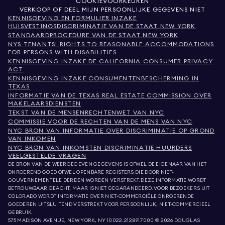
COOKIEVOORKEUREN
VERKOOP OF DEEL MIJN PERSOONLIJKE GEGEVENS NIET
KENNISGEVING EN FORMULIER INZAKE
HUISVESTINGSDISCRIMINATIE VAN DE STAAT NEW YORK
STANDAARDPROCEDURE VAN DE STAAT NEW YORK
NYS TENANTS' RIGHTS TO REASONABLE ACCOMMODATIONS
FOR PERSONS WITH DISABILITIES
KENNISGEVING INZAKE DE CALIFORNIA CONSUMER PRIVACY
ACT
KENNISGEVING INZAKE CONSUMENTENBESCHERMING IN
TEXAS
INFORMATIE VAN DE TEXAS REAL ESTATE COMMISSION OVER
MAKELAARSDIENSTEN
TEKST VAN DE MENSENRECHTENWET VAN NYC
COMMISSIE VOOR DE RECHTEN VAN DE MENS VAN NYC
NYC BRON VAN INFORMATIE OVER DISCRIMINATIE OP GROND
VAN INKOMEN
NYC BRON VAN INKOMSTEN DISCRIMINATIE HUURDERS
VEELGESTELDE VRAGEN
DE BRON VAN DE WEERGEGEVEN GEGEVENS IS OFWEL DE EIGENAAR VAN HET
ONROEREND GOED OFWEL OPENBARE REGISTERS DIE DOOR NIET-
GOUVERNEMENTELE DERDEN WORDEN VERSTREKT. DEZE INFORMATIE WORDT
BETROUWBAAR GEACHT, MAAR IS NIET GEGARANDEERD. VOOR BEZOEKERS UIT
COLORADO WORDT INFORMATIE OVER NIET-COMMERCIËLE ONROERENDE
GOEDEREN UITSLUITEND VERSTREKT VOOR PERSOONLIJK, NIET-COMMERCIEEL
GEBRUIK.
575 MADISON AVENUE, NEW YORK, NY 10022.
212.891.7000
© 2026 DOUGLAS