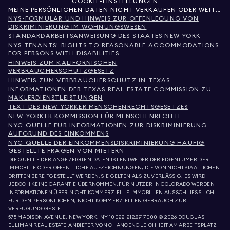
COOKIE-EINSTELLUNGEN
MEINE PERSÖNLICHEN DATEN NICHT VERKAUFEN ODER WEITERGEBEN
NYS-FORMULAR UND HINWEIS ZUR OFFENLEGUNG VON
DISKRIMINIERUNG IM WOHNUNGSWESEN
STANDARDARBEITSANWEISUNG DES STAATES NEW YORK
NYS TENANTS' RIGHTS TO REASONABLE ACCOMMODATIONS
FOR PERSONS WITH DISABILITIES
HINWEIS ZUM KALIFORNISCHEN
VERBRAUCHERSCHUTZGESETZ
HINWEIS ZUM VERBRAUCHERSCHUTZ IN TEXAS
INFORMATIONEN DER TEXAS REAL ESTATE COMMISSION ZU
MAKLERDIENSTLEISTUNGEN
TEXT DES NEW YORKER MENSCHENRECHTSGESETZES
NEW YORKER KOMMISSION FÜR MENSCHENRECHTE
NYC QUELLE FÜR INFORMATIONEN ZUR DISKRIMINIERUNG
AUFGRUND DES EINKOMMENS
NYC QUELLE DER EINKOMMENSDISKRIMINIERUNG HÄUFIG
GESTELLTE FRAGEN VON MIETERN
DIE QUELLE DER ANGEZEIGTEN DATEN IST ENTWEDER DER EIGENTÜMER DER
IMMOBILIE ODER ÖFFENTLICHE AUFZEICHNUNGEN, DIE VON NICHTSTAATLICHEN
DRITTEN BEREITGESTELLT WERDEN. SIE GELTEN ALS ZUVERLÄSSIG, ES WIRD
JEDOCH KEINE GARANTIE ÜBERNOMMEN. FÜR NUTZER IN COLORADO WERDEN
INFORMATIONEN ÜBER NICHT-KOMMERZIELLE IMMOBILIEN AUSSCHLIESSLICH
FÜR DEN PERSÖNLICHEN, NICHT-KOMMERZIELLEN GEBRAUCH ZUR
VERFÜGUNG GESTELLT.
575 MADISON AVENUE, NEW YORK, NY 10022.
212.891.7000
© 2026 DOUGLAS
ELLIMAN REAL ESTATE. ANBIETER VON CHANCENGLEICHHEIT AM ARBEITSPLATZ.